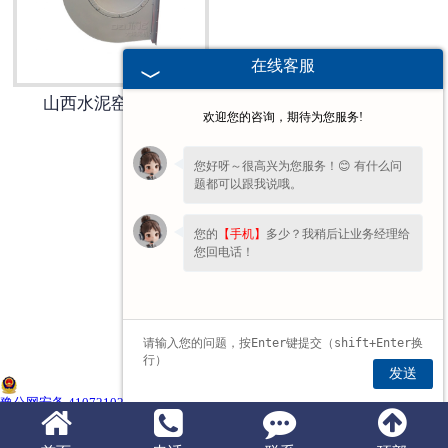
山西锅炉风机
在线客服
山西烘干风机
山西水泥窑炉风机
欢迎您的咨询，期待为您服务!
山西水泥风机
您好呀～很高兴为您服务！😊 有什么问
题都可以跟我说哦。
山西窑炉风机
您的
【手机】
多少？我稍后让业务经理给
山西造纸风机
您回电话！
山西化工风机
山西炮筒风机
发送
山西风机配件
豫公网安备 41072102000703号