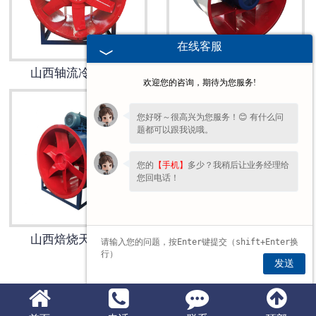
山西锅炉风机
在线客服
山西烘干风机
山西轴流冷却风机
山西大风量轴流风机
欢迎您的咨询，期待为您服务!
山西水泥风机
您好呀～很高兴为您服务！😊 有什么问
题都可以跟我说哦。
山西窑炉风机
您的
【手机】
多少？我稍后让业务经理给
山西造纸风机
您回电话！
山西化工风机
山西焙烧天车风机
山西炮筒风机
发送
山西风机配件